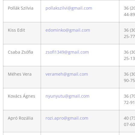
Pollák Szilvia
pollakszilvi@gmail.com
36 (2
44-89
Kiss Edit
edominko@gmail.com
36 (3
25-77
Csaba Zsófia
zsofi1349@gmail.com
36 (3
25-13
Méhes Vera
verameh@gmail.com
36 (3
90-75
Kovács Ágnes
nyunyutu@gmail.com
36 (7
72-91
Apró Rozália
rozi.apro@gmail.com
40 (7
07-60