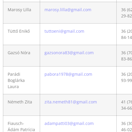
Marosy Lilla
marosy.lilla@gmail.com
36 (6
29-82
Tüttő Enikő
tuttoeni@gmail.com
36 (2
84-14
Gazsó Nóra
gazsonora83@gmail.com
36 (7
83-86
Parádi
pabora1978@gmail.com
36 (2
Boglárka
93-99
Laura
Németh Zita
zita.nemeth81@gmail.com
41 (7
34-66
Fiausch-
adampatti03@gmail.com
36 (3
Ádám Patrícia
46-02