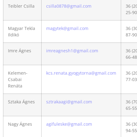
Teibler Csilla
csilla0878@gmail.com
36 (2
25-90
Magyar Tekla
magytek@gmail.com
36 (3
Ildikó
87-90
Imre Ágnes
imreagnesh1@gmail.com
36 (2
66-48
Kelemen-
kcs.renata.gyogytorna@gmail.com
36 (2
Csabai
77-03
Renáta
Sztaka Ágnes
sztrakaagi@gmail.com
36 (7
65-55
Nagy Ágnes
agifuleske@gmail.com
36 (3
94-55