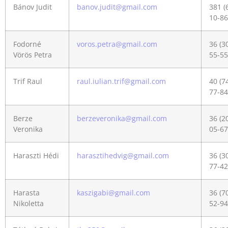
Bánov Judit
banov.judit@gmail.com
381 (
10-86
Fodorné
voros.petra@gmail.com
36 (3
Vörös Petra
55-55
Trif Raul
raul.iulian.trif@gmail.com
40 (7
77-84
Berze
berzeveronika@gmail.com
36 (2
Veronika
05-67
Haraszti Hédi
harasztihedvig@gmail.com
36 (3
77-42
Harasta
kaszigabi@gmail.com
36 (7
Nikoletta
52-94