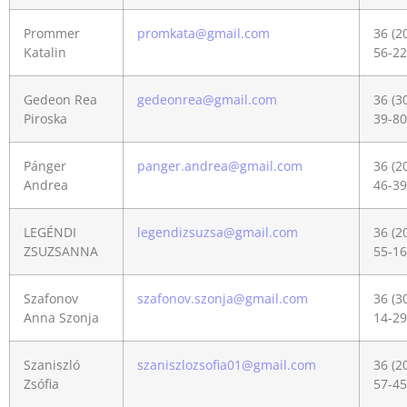
Prommer
promkata@gmail.com
36 (2
Katalin
56-22
Gedeon Rea
gedeonrea@gmail.com
36 (3
Piroska
39-80
Pánger
panger.andrea@gmail.com
36 (2
Andrea
46-39
LEGÉNDI
legendizsuzsa@gmail.com
36 (2
ZSUZSANNA
55-16
Szafonov
szafonov.szonja@gmail.com
36 (3
Anna Szonja
14-29
Szaniszló
szaniszlozsofia01@gmail.com
36 (2
Zsófia
57-45