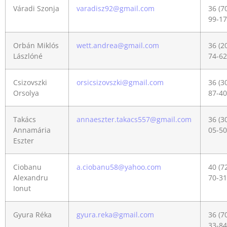
Váradi Szonja
varadisz92@gmail.com
36 (7
99-17
Orbán Miklós
wett.andrea@gmail.com
36 (2
Lászlóné
74-62
Csizovszki
orsicsizovszki@gmail.com
36 (3
Orsolya
87-40
Takács
annaeszter.takacs557@gmail.com
36 (3
Annamária
05-50
Eszter
Ciobanu
a.ciobanu58@yahoo.com
40 (7
Alexandru
70-31
Ionut
Gyura Réka
gyura.reka@gmail.com
36 (7
33-84