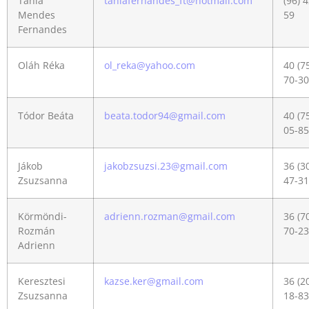
Tânia
taniafernandes_ft@hotmail.com
(96) 
Mendes
59
Fernandes
Oláh Réka
ol_reka@yahoo.com
40 (7
70-30
Tódor Beáta
beata.todor94@gmail.com
40 (7
05-85
Jákob
jakobzsuzsi.23@gmail.com
36 (3
Zsuzsanna
47-31
Körmöndi-
adrienn.rozman@gmail.com
36 (7
Rozmán
70-23
Adrienn
Keresztesi
kazse.ker@gmail.com
36 (2
Zsuzsanna
18-83