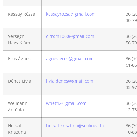
Kassay Rózsa
kassayrozsa@gmail.com
36 (2
30-79
Verseghi
citrom1000@gmail.com
36 (2
Nagy Klára
56-79
Erős Ágnes
agnes.eros@gmail.com
36 (7
61-86
Dénes Lívia
livia.denes@gmail.com
36 (2
35-97
Weimann
wnetti2@gmail.com
36 (3
Antónia
12-78
Horvát
horvat.krisztina@scolinea.hu
36 (3
Krisztina
10-83