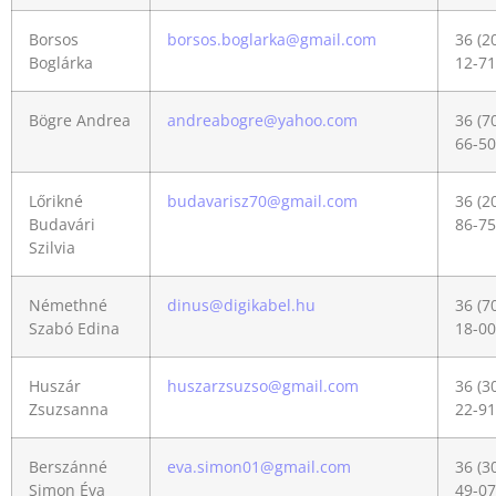
Borsos
borsos.boglarka@gmail.com
36 (2
Boglárka
12-71
Bögre Andrea
andreabogre@yahoo.com
36 (7
66-50
Lőrikné
budavarisz70@gmail.com
36 (2
Budavári
86-75
Szilvia
Némethné
dinus@digikabel.hu
36 (7
Szabó Edina
18-00
Huszár
huszarzsuzso@gmail.com
36 (3
Zsuzsanna
22-91
Berszánné
eva.simon01@gmail.com
36 (3
Simon Éva
49-07