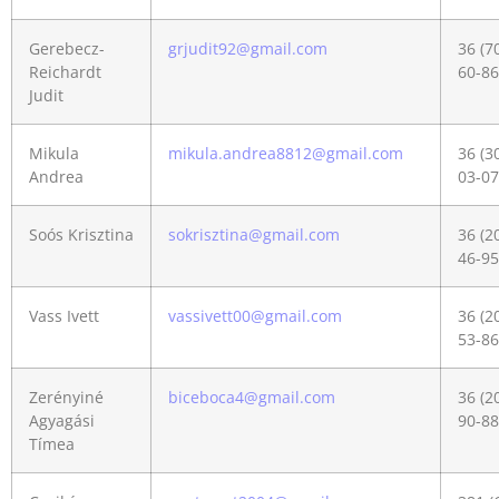
Gerebecz-
grjudit92@gmail.com
36 (7
Reichardt
60-86
Judit
Mikula
mikula.andrea8812@gmail.com
36 (3
Andrea
03-07
Soós Krisztina
sokrisztina@gmail.com
36 (2
46-95
Vass Ivett
vassivett00@gmail.com
36 (2
53-86
Zerényiné
biceboca4@gmail.com
36 (2
Agyagási
90-88
Tímea