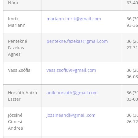
Nóra
63-40
Imrik
mariann.imrik@gmail.com
36 (3
Mariann
93-36
Péntekné
pentekne.fazekas@gmail.com
36 (2
Fazekas
27-31
Ágnes
Vass Zsófia
vass.zsofi09@gmail.com
36 (2
06-08
Horváth Anikó
anik.horvath@gmail.com
36 (3
Eszter
03-00
Józsiné
jozsineandi@gmail.com
36 (3
Gimesi
26-72
Andrea