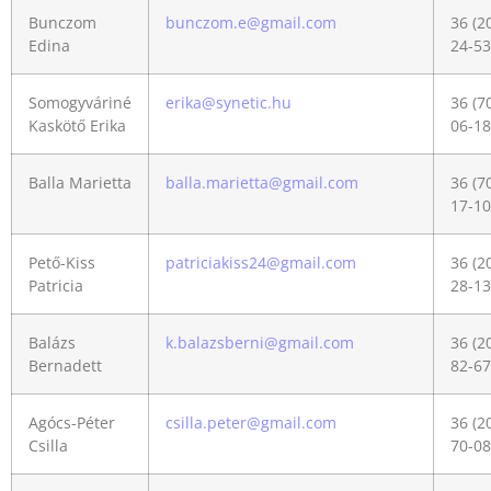
Bunczom
bunczom.e@gmail.com
36 (2
Edina
24-53
Somogyváriné
erika@synetic.hu
36 (7
Kaskötő Erika
06-18
Balla Marietta
balla.marietta@gmail.com
36 (7
17-10
Pető-Kiss
patriciakiss24@gmail.com
36 (2
Patricia
28-13
Balázs
k.balazsberni@gmail.com
36 (2
Bernadett
82-67
Agócs-Péter
csilla.peter@gmail.com
36 (2
Csilla
70-08