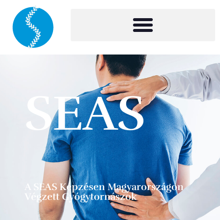
SEAS
A SEAS Képzésen Magyarországon
Végzett Gyógytornászok