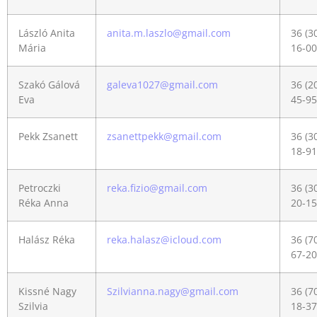
László Anita
anita.m.laszlo@gmail.com
36 (3
Mária
16-00
Szakó Gálová
galeva1027@gmail.com
36 (2
Eva
45-95
Pekk Zsanett
zsanettpekk@gmail.com
36 (3
18-91
Petroczki
reka.fizio@gmail.com
36 (3
Réka Anna
20-15
Halász Réka
reka.halasz@icloud.com
36 (7
67-20
Kissné Nagy
Szilvianna.nagy@gmail.com
36 (7
Szilvia
18-37