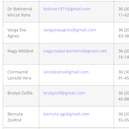
Dr Bohnerné
bohner1971@gmail.com
36 (3
Vincze Ilona
11-62
Varga Éva
vargaevaagnes@gmail.com
36 (2
Ágnes
83-38
Nagy Attiláné
nagycsalad.kormend@gmail.com
36 (2
16-14
Csirmazné
lanszkivera@gmail.com
36 (3
Lanszki Vera
91-45
Brutyó Zsófia
brutyzsifi@gmail.com
36 (2
45-88
Bernula
bernula.agi@gmail.com
36 (2
Zsoltné
55-05