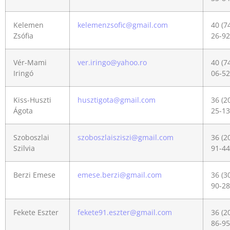
Kelemen
kelemenzsofic@gmail.com
40 (7
Zsófia
26-92
Vér-Mami
ver.iringo@yahoo.ro
40 (7
Iringó
06-52
Kiss-Huszti
husztigota@gmail.com
36 (2
Ágota
25-13
Szoboszlai
szoboszlaisziszi@gmail.com
36 (2
Szilvia
91-44
Berzi Emese
emese.berzi@gmail.com
36 (3
90-28
Fekete Eszter
fekete91.eszter@gmail.com
36 (2
86-95