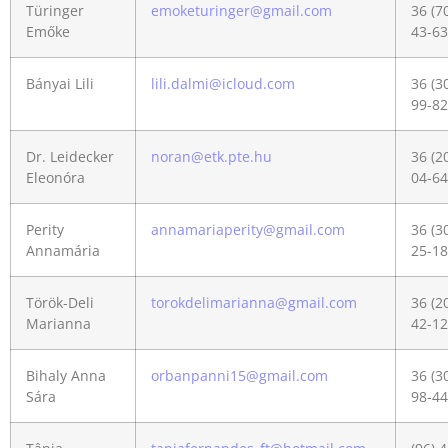
Türinger
emoketuringer@gmail.com
36 (7
Emőke
43-63
Bányai Lili
lili.dalmi@icloud.com
36 (3
99-82
Dr. Leidecker
noran@etk.pte.hu
36 (2
Eleonóra
04-64
Perity
annamariaperity@gmail.com
36 (3
Annamária
25-18
Török-Deli
torokdelimarianna@gmail.com
36 (2
Marianna
42-12
Bihaly Anna
orbanpanni15@gmail.com
36 (3
Sára
98-44