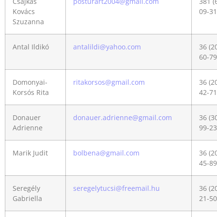
Csajkás
posturart2004@gmail.com
381 (
Kovács
09-31
Szuzanna
Antal Ildikó
antalildi@yahoo.com
36 (2
60-79
Domonyai-
ritakorsos@gmail.com
36 (2
Korsós Rita
42-71
Donauer
donauer.adrienne@gmail.com
36 (3
Adrienne
99-23
Marik Judit
bolbena@gmail.com
36 (2
45-89
Seregély
seregelytucsi@freemail.hu
36 (2
Gabriella
21-50