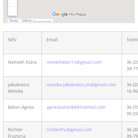
NÉV
Email
Tele
Németh Klára
nemethklari13@gmail.com
36 (2
39-77
Jakubovics
monika.jakubovics.jm@gmail.com
36 (2
Mónika
16-96
Bátori Ágnes
agnesbatori84@hotmail.com
36 (7
00-25
Richter
richterfru@gmail.com
36 (3
Fruzsina
39-79