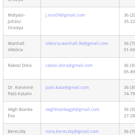
Mátyási-
j.orsi09@gmail.com
36 (2
Juhász
35-22
Orsolya
Wanhall
viktoria.wanhall.96@gmail.com
36 (7
Viktória
51-69
Rákosi Dóra
rakosi.dora@gmail.com
36 (3
05-89
Dr. Korvinné
pato.kata@gmail.com
36 (3
Pató Katalin
74-79
Végh Bianka
veghbiankagyt@gmail.com
36 (3
Éva
27-28
Bereczky
nora.bereczky@gmail.com
36 (7