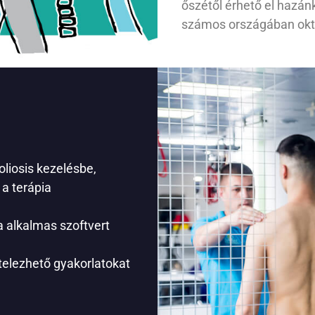
őszétől érhető el hazánk
számos országában okt
oliosis kezelésbe,
a terápia
 alkalmas szoftvert
vitelezhető gyakorlatokat