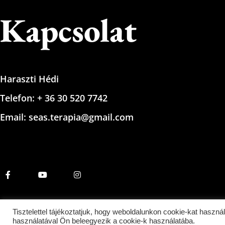
Kapcsolat
Haraszti Hédi
Telefon: + 36 30 520 7742
Email: seas.terapia@gmail.com
Tisztelettel tájékoztatjuk, hogy weboldalunkon cookie-kat használ
használatával Ön beleegyezik a cookie-k használatába.