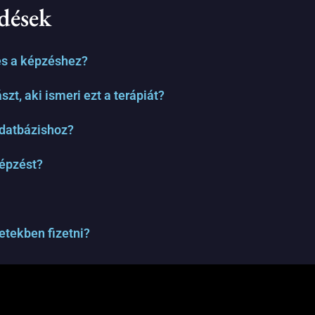
dések
es a képzéshez?
zt, aki ismeri ezt a terápiát?
adatbázishoz?
épzést?
letekben fizetni?