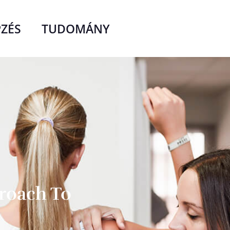
PZÉS
TUDOMÁNY
proach To