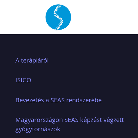
A terápiáról
ISICO
Bevezetés a SEAS rendszerébe
Magyarországon SEAS képzést végzett
gyógytornászok