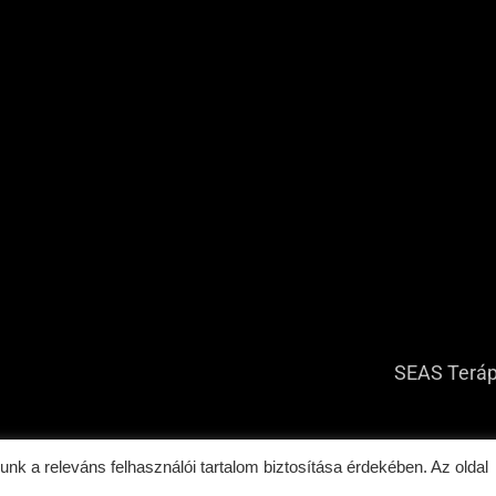
SEAS Terá
unk a releváns felhasználói tartalom biztosítása érdekében. Az oldal