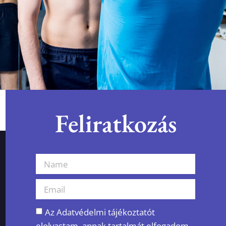
Feliratkozás
Az Adatvédelmi tájékoztatót
elolvastam, annak tartalmát elfogadom.