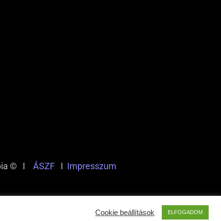
pia © I
ÁSZF
I
Impresszum
Cookie beállítások
ELFOGADOM