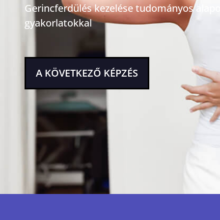
Gerincferdülés kezelése tudományos alapo
gyakorlatokkal
A KÖVETKEZŐ KÉPZÉS