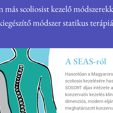
 más scoliosist kezelő módszerekk
kiegészítő módszer statikus terápiá
A SEAS-ról
Hasonlóan a Magyarorsz
scoliosis kezelésére ha
SOSORT díjas intézete a
konzervatív kezelés klini
dimenziós, modern eljá
meghatározott konzerva