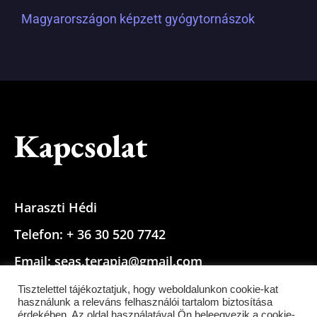
Magyarországon képzett gyógytornászok
Kapcsolat
Haraszti Hédi
Telefon: + 36 30 520 7742
Email: seas.terapia@gmail.com
Tisztelettel tájékoztatjuk, hogy weboldalunkon cookie-kat
használunk a releváns felhasználói tartalom biztosítása
érdekében. Az oldal használatával Ön beleegyezik a cookie-