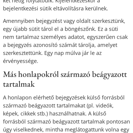
két hétig folytatódik. Kijelentkezéskor a
bejelentkezési sütik eltávolításra kerülnek.
Amennyiben bejegyzést vagy oldalt szerkesztünk,
egy újabb sütit tárol el a böngészőnk. Ez a süti
nem tartalmaz személyes adatot, egyszerűen csak
a bejegyzés azonosító számát tárolja, amelyet
szerkesztettünk. Egy nap múlva jár le az
érvényessége.
Más honlapokról származó beágyazott
tartalmak
A honlapon elérhető bejegyzések külső forrásból
származó beágyazott tartalmakat (pl. videók,
képek, cikkek stb.) használhatnak. A külső
forrásból származó beágyazott tartalmak pontosan
úgy viselkednek, mintha meglátogattunk volna egy